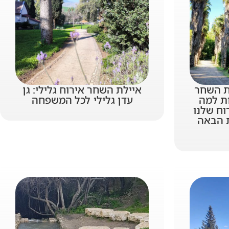
לת השחר
איילת השחר אירוח גלילי: גן
י – 5 סיבות למה
עדן גלילי לכל המשפחה
וח שלנו
 הבאה