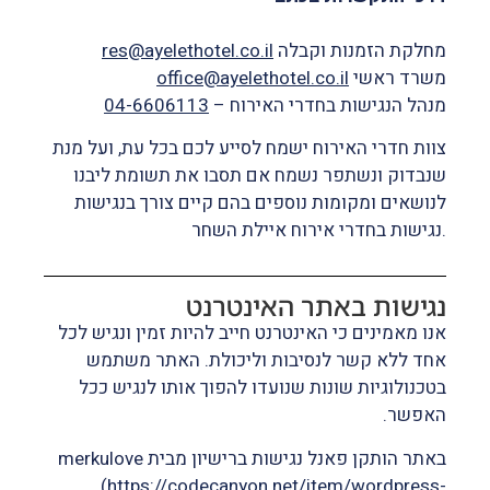
מחלקת הזמנות וקבלה
res@ayelethotel.co.il
משרד ראשי
office@ayelethotel.co.il
מנהל הנגישות בחדרי האירוח –
04-6606113
צוות חדרי האירוח ישמח לסייע לכם בכל עת, ועל מנת
שנבדוק ונשתפר נשמח אם תסבו את תשומת ליבנו
לנושאים ומקומות נוספים בהם קיים צורך בנגישות
.נגישות בחדרי אירוח איילת השחר
נגישות באתר האינטרנט
אנו מאמינים כי האינטרנט חייב להיות זמין ונגיש לכל
אחד ללא קשר לנסיבות וליכולת. האתר משתמש
בטכנולוגיות שונות שנועדו להפוך אותו לנגיש ככל
האפשר.
באתר הותקן פאנל נגישות ברישיון מבית merkulove
(
https://codecanyon.net/item/wordpress-