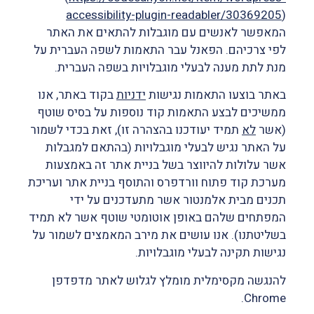
accessibility-plugin-readabler/30369205
)
המאפשר לאנשים עם מוגבלות להתאים את האתר
לפי צרכיהם. הפאנל עבר התאמות לשפה העברית על
מנת לתת מענה לבעלי מוגבלויות בשפה העברית.
באתר בוצעו התאמות נגישות
ידניות
בקוד באתר, אנו
ממשיכים לבצע התאמות קוד נוספות על בסיס שוטף
(אשר
לא
תמיד יעודכנו בהצהרה זו), זאת בכדי לשמור
על האתר נגיש לבעלי מוגבלויות (בהתאם למגבלות
אשר עלולות להיווצר בשל בניית אתר זה באמצעות
מערכת קוד פתוח וורדפרס והתוסף בניית אתר ועריכת
תכנים מבית אלמנטור אשר מתעדכנים על ידי
המפתחים שלהם באופן אוטומטי שוטף אשר לא תמיד
בשליטתנו). אנו עושים את מירב המאמצים לשמור על
נגישות תקינה לבעלי מוגבלויות.
להנגשה מקסימלית מומלץ לגלוש לאתר מדפדפן
Chrome.