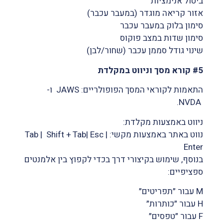
ביטול אנימציות
אזור קריאה מוגדר (במעבר עכבר)
סימון בלוק במעבר עכבר
סימון שדות במצב פוקוס
שינוי גודל סממן עכבר (שחור/לבן)
#5 קורא מסך וניווט במקלדת
התאמות לקוראי המסך הפופולריים: JAWS ו-
NVDA.
ניווט באמצעות מקלדת:
נווט באתר באמצעות מקשי: Tab | Shift + Tab| Esc |
Enter
בנוסף, שימוש בקיצורי דרך בכדי לקפוץ בין אלמנטים
ספציפיים:
M עבור ״תפריטים״
H עבור ״כותרות״
F עבור ״טפסים״